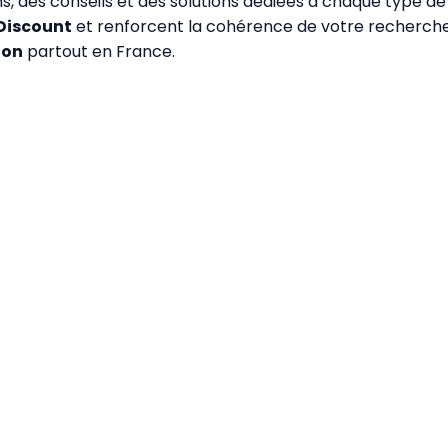
s, des conseils et des solutions dédiées à chaque type de c
Discount
et renforcent la cohérence de votre recherch
ion
partout en France.