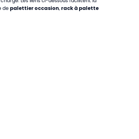
harge. Les liens ci-dessous facilitent la
e de
palettier occasion
,
rack à palette