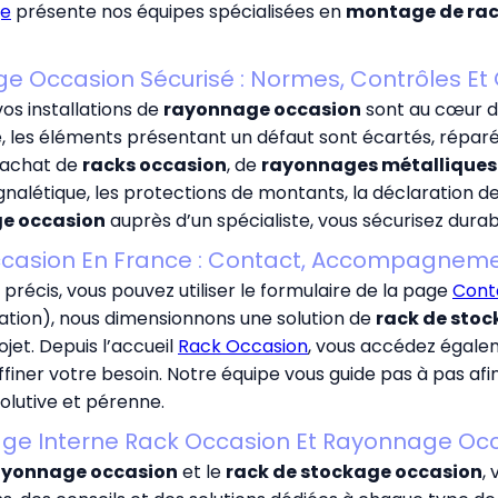
e
présente nos équipes spécialisées en
montage de ra
 Occasion Sécurisé : Normes, Contrôles Et
vos installations de
rayonnage occasion
sont au cœur 
, les éléments présentant un défaut sont écartés, répar
l’achat de
racks occasion
, de
rayonnages métalliques
gnalétique, les protections de montants, la déclaration d
ge occasion
auprès d’un spécialiste, vous sécurisez durab
ccasion En France : Contact, Accompagnemen
 précis, vous pouvez utiliser le formulaire de la page
Conta
isation), nous dimensionnons une solution de
rack de sto
et. Depuis l’accueil
Rack Occasion
, vous accédez égale
finer votre besoin. Notre équipe vous guide pas à pas af
olutive et pérenne.
age Interne Rack Occasion Et Rayonnage Oc
ayonnage occasion
et le
rack de stockage occasion
,