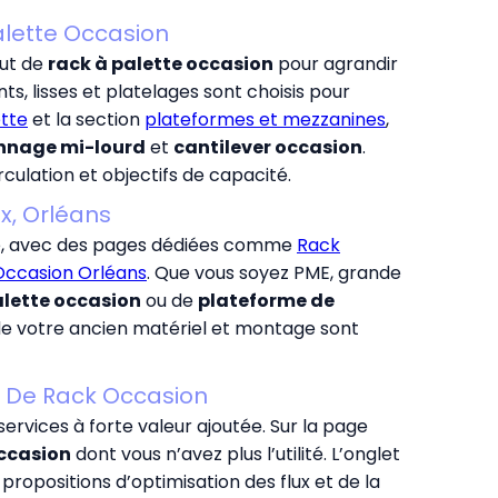
alette Occasion
out de
rack à palette occasion
pour agrandir
, lisses et platelages sont choisis pour
tte
et la section
plateformes et mezzanines
,
nnage mi-lourd
et
cantilever occasion
.
rculation et objectifs de capacité.
ux, Orléans
e, avec des pages dédiées comme
Rack
Occasion Orléans
. Que vous soyez PME, grande
alette occasion
ou de
plateforme de
 de votre ancien matériel et montage sont
e De Rack Occasion
rvices à forte valeur ajoutée. Sur la page
ccasion
dont vous n’avez plus l’utilité. L’onglet
propositions d’optimisation des flux et de la