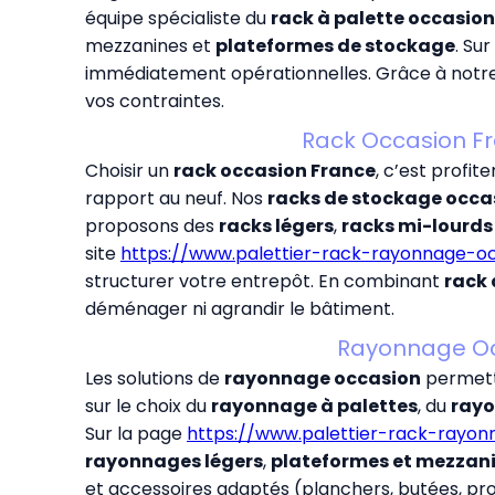
équipe spécialiste du
rack à palette occasion
mezzanines et
plateformes de stockage
. Su
immédiatement opérationnelles. Grâce à notr
vos contraintes.
Rack Occasion Fr
Choisir un
rack occasion France
, c’est profi
rapport au neuf. Nos
racks de stockage occa
proposons des
racks légers
,
racks mi-lourds
site
https://www.palettier-rack-rayonnage-oc
structurer votre entrepôt. En combinant
rack
déménager ni agrandir le bâtiment.
Rayonnage Occ
Les solutions de
rayonnage occasion
permett
sur le choix du
rayonnage à palettes
, du
rayo
Sur la page
https://www.palettier-rack-rayo
rayonnages légers
,
plateformes et mezzan
et accessoires adaptés (planchers, butées, pro