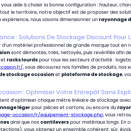
vous aide à choisir la bonne configuration : hauteur, charg
r tout le territoire, notre objectif est de proposer des solu
e expérience, nous savons dimensionner un
rayonnage d
ance : Solutions De Stockage Discount Pour L
ter d’un matériel professionnel de grande marque tout en 
sion
sont démontés, triés, nettoyés, puis revérifiés afin de
et
racks lourds
pour tous les secteurs d’activité : logist
casion.fr/
, vous découvrez nos familles de produits, nos 
 de stockage occasion
et
plateforme de stockage
, v
asion : Optimiser Votre Entrepôt Sans Expl
ent d’optimiser chaque mètre linéaire de stockage ave
nnage léger
pour pièces et cartons, ou encore du
rayo
nnage-occasion.fr/equipement-stockage.php
, vous retr
ines
ainsi que nos
cantilevers
pour matériaux longs. En
tections), vous obtenez un ensemble cohérent, sûr, évolut