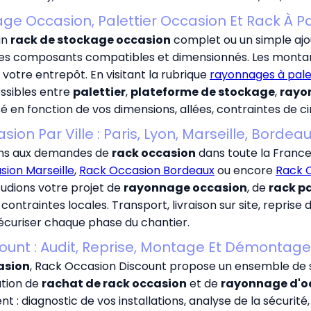
ge Occasion, Palettier Occasion Et Rack À P
un
rack de stockage occasion
complet ou un simple aj
 des composants compatibles et dimensionnés. Les montants
 votre entrepôt. En visitant la rubrique
rayonnages à pale
ossibles entre
palettier
,
plateforme de stockage
,
rayo
sé en fonction de vos dimensions, allées, contraintes de ci
ion Par Ville : Paris, Lyon, Marseille, Bordea
dons aux demandes de
rack occasion
dans toute la Franc
ion Marseille
,
Rack Occasion Bordeaux
ou encore
Rack 
udions votre projet de
rayonnage occasion
, de
rack p
ntraintes locales. Transport, livraison sur site, reprise
sécuriser chaque phase du chantier.
count : Audit, Reprise, Montage Et Démontag
asion
, Rack Occasion Discount propose un ensemble de se
ution de
rachat de rack occasion
et de
rayonnage d'o
 diagnostic de vos installations, analyse de la sécurité, 