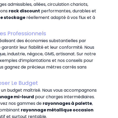
es admissibles, allées, circulation chariots,
tions
rack discount
performantes, durables et
e stockage
réellement adapté à vos flux et à
es Professionnels
réalisant des économies substantielles par
 garantir leur fiabilité et leur conformité. Nous
ique, industrie, négoce, GMS, artisanat. Sur notre
exemples d’implantations et nos conseils pour
ous gagnez de précieux mètres carrés sans
oser Le Budget
c un budget maîtrisé. Nous vous accompagnons
nnage mi-lourd
pour charges intermédiaires.
ouvez nos gammes de
rayonnages à palette
,
 combinant
rayonnage métallique occasion
if et surtout rentable.