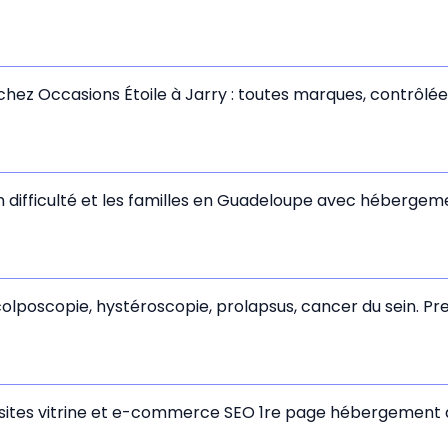
chez Occasions Étoile à Jarry : toutes marques, contrôlée
fficulté et les familles en Guadeloupe avec hébergement
colposcopie, hystéroscopie, prolapsus, cancer du sein. P
 sites vitrine et e-commerce SEO 1re page hébergement 