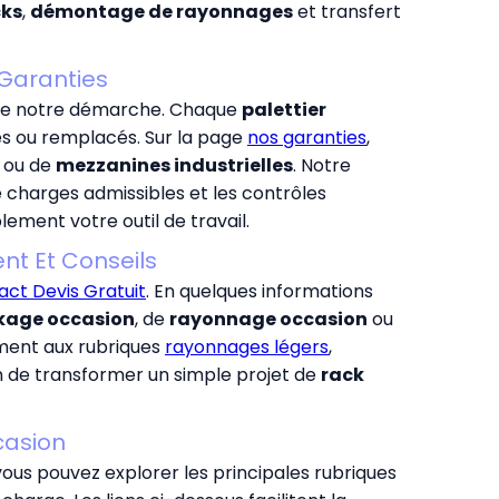
cks
,
démontage de rayonnages
et transfert
 Garanties
de notre démarche. Chaque
palettier
és ou remplacés. Sur la page
nos garanties
,
ou de
mezzanines industrielles
. Notre
e charges admissibles et les contrôles
lement votre outil de travail.
t Et Conseils
ct Devis Gratuit
. En quelques informations
ckage occasion
, de
rayonnage occasion
ou
ment aux rubriques
rayonnages légers
,
in de transformer un simple projet de
rack
casion
 vous pouvez explorer les principales rubriques